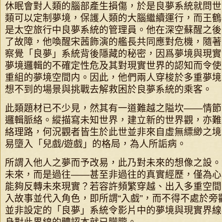
休眠會對人類的腦部產生損傷，於是良夢系統就問世
類可以定制夢境，保護人類的大腦繼續運行，而王鶴
是太空旅行中良夢系統的管理員。他在深空蘇醒之後
了故障，他喚醒宋茜飾演的艦長共同應對危機，隨著
察覺「良夢」系統背後隱藏的秘密，因爲夢境與現實
夢境邏輯的不確定性危及其對現實世界的認知而令使
重組的夢境空間内。因此，他們兩人穿梭於多重夢境
想不到的場景與挑戰去解救困於良夢系統的乘客。
此類題材已不少見，然其有一道難越之隘坎——情節
邏輯脈絡。縱描寫未知世界，建立新的世界觀，亦難
絡理路，何況觀者皆生於此世並非來自虛無縹緲之境
易墮入「兒戲/遊戲」的格局，為人所詬病。
所謂入他人之夢而予改易，此乃對未來的想像之設。
未來，而是過往——甚至非過往的真實經歷，僅為心
能夠反轉未來現實？若容許頻繁穿越、出入多重空間
入故事並代入角色，即所謂“入戲”，而不得不處於旁
並非設定的「良夢」系統令影片中的夢境與現實界線