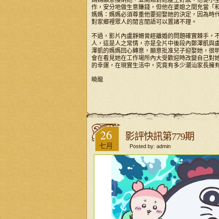
媽媽願意接納她，並開始對她產生好感。他從小
作，安分地做生意賺錢，但他在婆媳之間充當「
媽媽：媽媽必須尊重他要迎娶她的決定，因為時
對家鄉裡眾人的閒言閒語可以置諸不理。
不過，影片內盧靜姍曾經離婚的問題確實棘手，
人，這是人之常情，亦是全片中後段內鄭澤凱與
澤凱的媽媽回心轉意，願意批准兒子迎娶她，很
會在看見她在工作場所內大受歡迎時改變自己對
的幸運，在現實生活中，究竟有多少潮汕家長擁
曉龍
26
影評快訊第779期
七月
Posted by: admin