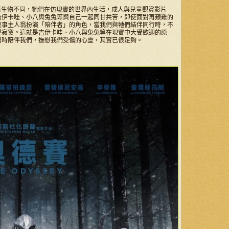
角落生物不同，牠們在仿現實的世界內生活，成人與兒童觀賞影片
吉伊卡哇、小八與兔兔等與自己一起同甘共苦，即使面對再艱難的
故事主人翁扮演「陪伴者」的角色，當我們與牠們結伴同行時，不
單寂寞。這就是吉伊卡哇、小八與兔兔等在現實中大受歡迎的原
傷時陪伴我們，撫慰我們受傷的心靈，其實已很足夠。