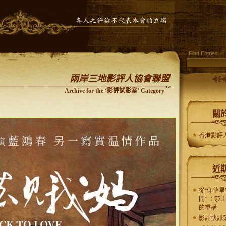
Find Entries
兩岸三地影評人協會聯盟
Archive for the ‘影評試影室’ Category
關
香港影評
近
從“仰望星
間” ：莎
的重構
影評快訊第