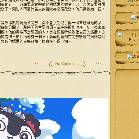
至大都遵從媽媽的吩咐，小時放棄了讀美術，長大後不從事藝術工
和事佬」，一方面要求她遵從他的媽媽的命令，另一方面又要說服
代變了，潮汕人不娶外省人的傳統亦必須改變，他只喜歡她一個，
不論鄭澤凱的媽媽多開放，都不會接受兒子娶一個曾經離婚的女
盧靜姍分開了一段時間的主要原因。或許時間能沖淡一切，後來鄭
明顯，他的媽媽不是頑固的人，會在適當時候軟化自己的態度，亦
她的看法。影片內他有一個不固執而對婚姻持開放態度的媽媽是他
有類似他媽媽的良好品格？這實在不得而知。
No Comments