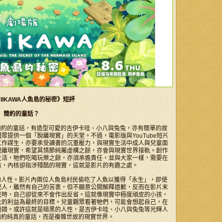
IIKAWA人魚島的秘密》短評
簡約的童話？
是簡約的童話，有造型可愛的吉伊卡哇、小八與兔兔，亦有簡單的故
提供一個「脫離現實」的天堂。不過，電影版與YouTube短片
工作謀生，亦要承受讀書的沉重壓力，與現實生活中成人與兒童面
脫離現實，希望其情節純屬虛構之餘，亦會與現實世界接軌。創作
生活，牠們吃喝玩樂之餘，亦須承擔責任，並與大家一樣，需要在
裝，內核卻指涉殘酷的現實，這就是影片的有趣之處。
陋的人性。影片內兩位人魚島村民偷吃了人魚以獲得「永生」，即使
犯人，雖然有自己的苦衷，但不願意公開解釋道歉，反而在影片末
民時，自己卻從來不會作出反省。這就像現實中極度頑皮的小孩，
大的利益為最終的目標。兒童觀眾看著牠們，可能會想起自己，在
過錯。或許這就是暗黑的人性，是吉伊卡哇、小八與兔兔等光輝人
是簡約純真的童話，而是複雜世故的現實世界。