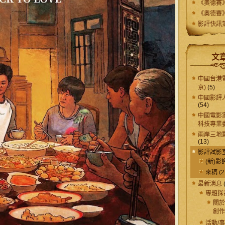
《奧德賽》7
《奧德賽
影評快訊第
文
中國台港
京)
(5)
中國影評人
(54)
中國電影
科技專業
兩岸三地
(13)
影評試影
(新)影
來稿
(2
最新消息
專題探
關於
創作
活動/