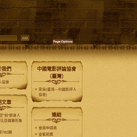
於我們
中國電影評論協會
（臺灣）
人協會
梁良(臺灣—中國影評人
協會)
期文章
連結
空”到“俯身人
士比亞銀幕形象
會員申請表
780期
金紫荊獎