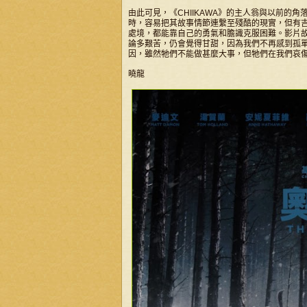
由此可見，《CHIIKAWA》的主人翁與以前的
時，容易把其故事情節連繫至殘酷的現實，但有
處境，都能靠自己的勇氣和膽識克服困難。影片
論多艱苦，仍會覺得甘甜，因為我們不再感到孤
因，雖然牠們不能做甚麼大事，但牠們在我們哀
曉龍