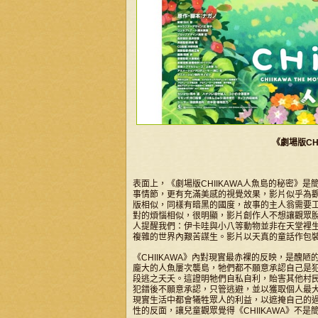
《劇場版CH
表面上，《劇場版CHIIKAWA人魚島的秘密》
事情節，更有充滿美感的視覺效果，影片似乎為觀眾
版相似，同樣有暗黑的國度，故事的主人翁需要
對的煩惱相似，很明顯，影片創作人不想讓觀眾
人提醒我們：伊卡哇與小八等動物並非在天堂裡
複雜的世界內艱苦謀生。影片以天真的童話作包
《CHIIKAWA》內對現實最赤裸的反映，是醜
龐大的人魚屢次襲島，牠們都不願意承認自己是
段逃之夭夭。這證明牠們自私自利，貽害其他村
犯錯後不願意承認，只管逃避，並以獲取個人最
現實生活中都會犧牲眾人的利益，以遮掩自己的
性的反面，讓兒童觀眾覺得《CHIIKAWA》不