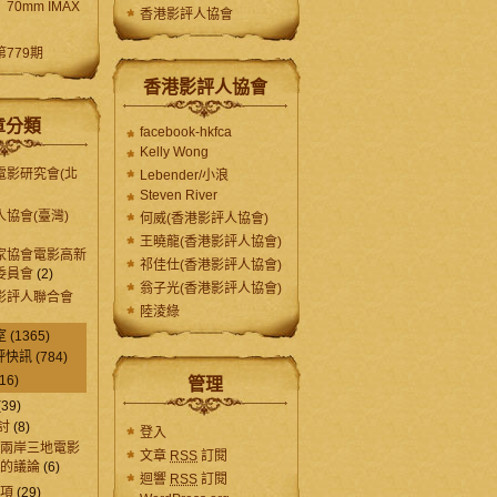
0mm IMAX
香港影評人協會
》
779期
香港影評人協會
章分類
facebook-hkfca
Kelly Wong
電影研究會(北
Lebender/小浪
Steven River
協會(臺灣)
何威(香港影評人協會)
王曉龍(香港影評人協會)
家協會電影高新
祁佳仕(香港影評人協會)
委員會
(2)
翁子光(香港影評人協會)
影評人聯合會
陸淩綠
室
(1365)
評快訊
(784)
16)
管理
(39)
討
(8)
登入
兩岸三地電影
文章
RSS
訂閱
的議論
(6)
迴響
RSS
訂閱
事項
(29)