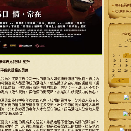
每月評論
香港影評
八月
一
二
三
3
4
5
10
11
12
帶你去見我媽》短評
17
18
19
24
25
26
粉碎傳統規範的勇氣
31
見我媽》突顯了現今新一代的潮汕人如何粉碎傳統的規範。影片內
« 七月
的母親及家人都是傳統的潮汕人，他結識了來自杭州的盧靜姍（盧
，打算結婚。他要粉碎兩個傳統的規範，包括：一、潮汕人不娶外
的媽媽（鍾少賢飾）與他倆的衝突點，亦是影片戲劇張力的核心。
鄭澤凱出外打拼多年後返回老家，接觸的異性多，娶外省人為妻其
不同省份的居民被鼓勵多來往多交流，出外工作的潮汕年輕人早已
潮流，只有家鄉裡的老年人才會堅守傳統，認為潮汕人娶當地人是
間的磨擦和衝突。
家庭後，對他的媽媽多方遷就，雖然她聽不懂他的媽媽的潮汕語，
完成當地行之已久的傳統儀式。她是聽長輩說話的媳婦，這使他的