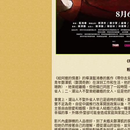
《
《給阿嬤的情書》的導演藍鴻春的舊作《帶你去
青年鄭澤凱（鄭潤奇飾）在深圳工作和生活，他
珊飾），她曾經離婚，但他倆已同居了一段時間
省人；二、潮汕人不娶曾經離婚的女人。這是他
事實上，潮汕人不娶外省人早已是過時的規範，
實不足為奇。自從中國推行改革開放政策以後，
主張自由戀愛和婚姻，與外省人結婚已成為一種
幸福的事，外嫁/外娶卻可能會造成家庭與家庭之
影片內盧靜姍的人品很好，到了未婚夫鄭澤凱的
但她仍然按著自己的理解，遵從潮汕的習俗，並